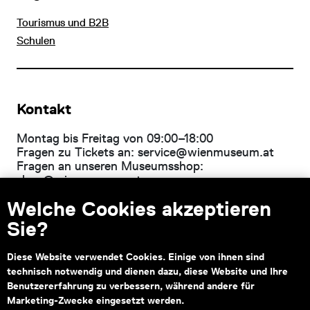
Tourismus und B2B
Schulen
Kontakt
Montag bis Freitag von 09:00–18:00
Fragen zu Tickets an:
service@wienmuseum.at
Fragen an unseren Museumsshop:
shop@wienmuseum.at
Welche Cookies akzeptieren
Wien Museum, Karlsplatz
1040 Wien
Sie?
Diese Website verwendet Cookies. Einige von ihnen sind
technisch notwendig und dienen dazu, diese Website und Ihre
Subventionsgeber
Hauptsponsor
Benutzererfahrung zu verbessern, während andere für
Marketing-Zwecke eingesetzt werden.