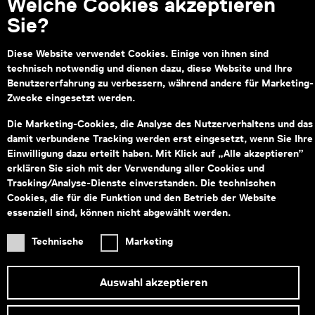
Welche Cookies akzeptieren
Sie?
Diese Website verwendet Cookies. Einige von ihnen sind
technisch notwendig und dienen dazu, diese Website und Ihre
Benutzererfahrung zu verbessern, während andere für Marketing-
Zwecke eingesetzt werden.
Die Marketing-Cookies, die Analyse des Nutzerverhaltens und das
damit verbundene Tracking werden erst eingesetzt, wenn Sie Ihre
Einwilligung dazu erteilt haben. Mit Klick auf „Alle akzeptieren”
erklären Sie sich mit der Verwendung aller Cookies und
Tracking/Analyse-Dienste einverstanden. Die technischen
Digitale Jahreskarte
Cookies, die für die Funktion und den Betrieb der Website
essenziell sind, können nicht abgewählt werden.
Wien Museum
Technische
Marketing
Ab Kauf 1 Jahr gültig. Eintritt zu allen Standorten
des Wien Museums inkl. Sonderausstellungen.
Auswahl akzeptieren