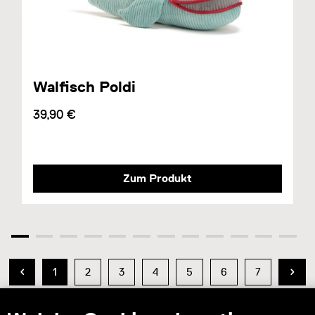
Walfisch Poldi
39,90 €
Zum Produkt
1
2
3
4
5
6
7