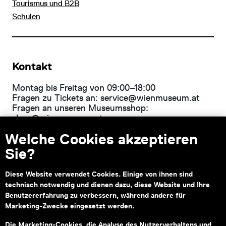
Tourismus und B2B
Schulen
Kontakt
Montag bis Freitag von 09:00–18:00
Fragen zu Tickets an:
service@wienmuseum.at
Fragen an unseren Museumsshop:
shop@wienmuseum.at
Welche Cookies akzeptieren
Wien Museum, Karlsplatz
1040 Wien
Sie?
Diese Website verwendet Cookies. Einige von ihnen sind
technisch notwendig und dienen dazu, diese Website und Ihre
Subventionsgeber
Hauptsponsor
Benutzererfahrung zu verbessern, während andere für
Marketing-Zwecke eingesetzt werden.
Die Marketing-Cookies, die Analyse des Nutzerverhaltens und