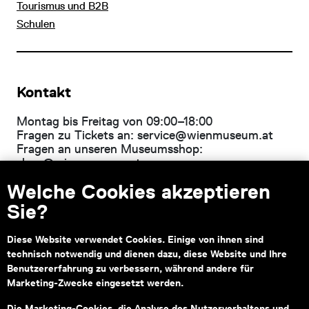
Tourismus und B2B
Schulen
Kontakt
Montag bis Freitag von 09:00–18:00
Fragen zu Tickets an:
service@wienmuseum.at
Fragen an unseren Museumsshop:
shop@wienmuseum.at
Welche Cookies akzeptieren
Wien Museum, Karlsplatz
1040 Wien
Sie?
Diese Website verwendet Cookies. Einige von ihnen sind
technisch notwendig und dienen dazu, diese Website und Ihre
Subventionsgeber
Hauptsponsor
Benutzererfahrung zu verbessern, während andere für
Marketing-Zwecke eingesetzt werden.
Die Marketing-Cookies, die Analyse des Nutzerverhaltens und