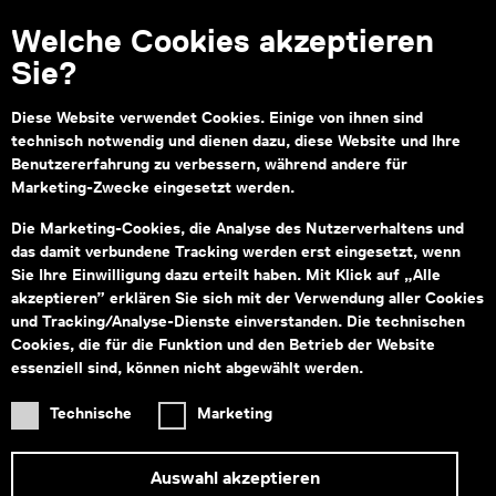
Welche Cookies akzeptieren
Sie?
Kontakt
Diese Website verwendet Cookies. Einige von ihnen sind
technisch notwendig und dienen dazu, diese Website und Ihre
Montag bis Freitag von 09:00–18:00
Fragen zu Tickets an:
service@wienmuseum.at
Benutzererfahrung zu verbessern, während andere für
Fragen an unseren Museumsshop:
Marketing-Zwecke eingesetzt werden.
shop@wienmuseum.at
Die Marketing-Cookies, die Analyse des Nutzerverhaltens und
Wien Museum, Karlsplatz
das damit verbundene Tracking werden erst eingesetzt, wenn
1040 Wien
Sie Ihre Einwilligung dazu erteilt haben. Mit Klick auf „Alle
akzeptieren” erklären Sie sich mit der Verwendung aller Cookies
und Tracking/Analyse-Dienste einverstanden. Die technischen
Cookies, die für die Funktion und den Betrieb der Website
essenziell sind, können nicht abgewählt werden.
Subventionsgeber
Hauptsponsor
Technische
Marketing
Auswahl akzeptieren