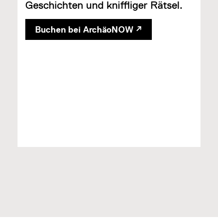
Geschichten und kniffliger Rätsel.
Buchen bei ArchäoNOW ↗
35,00 €
Inkl. MwSt. zzgl. Versand
In den Warenkorb