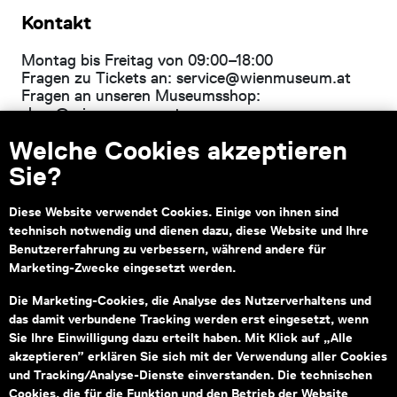
Kontakt
Montag bis Freitag von 09:00–18:00
Fragen zu Tickets an:
service@wienmuseum.at
Fragen an unseren Museumsshop:
shop@wienmuseum.at
Welche Cookies akzeptieren
Wien Museum, Karlsplatz
1040 Wien
Sie?
Diese Website verwendet Cookies. Einige von ihnen sind
technisch notwendig und dienen dazu, diese Website und Ihre
Subventionsgeber
Hauptsponsor
Benutzererfahrung zu verbessern, während andere für
Marketing-Zwecke eingesetzt werden.
Die Marketing-Cookies, die Analyse des Nutzerverhaltens und
das damit verbundene Tracking werden erst eingesetzt, wenn
Sie Ihre Einwilligung dazu erteilt haben. Mit Klick auf „Alle
akzeptieren” erklären Sie sich mit der Verwendung aller Cookies
Informationen zu Ihrem
und Tracking/Analyse-Dienste einverstanden. Die technischen
barrierefreien Besuch
Cookies, die für die Funktion und den Betrieb der Website