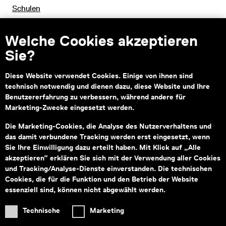
Schulen
Welche Cookies akzeptieren
Sie?
Kontakt
Diese Website verwendet Cookies. Einige von ihnen sind
Montag bis Freitag von 09:00–18:00
technisch notwendig und dienen dazu, diese Website und Ihre
Fragen zu Tickets an:
service@wienmuseum.at
Benutzererfahrung zu verbessern, während andere für
Fragen an unseren Museumsshop:
Marketing-Zwecke eingesetzt werden.
shop@wienmuseum.at
Die Marketing-Cookies, die Analyse des Nutzerverhaltens und
Wien Museum, Karlsplatz
das damit verbundene Tracking werden erst eingesetzt, wenn
1040 Wien
Sie Ihre Einwilligung dazu erteilt haben. Mit Klick auf „Alle
akzeptieren” erklären Sie sich mit der Verwendung aller Cookies
und Tracking/Analyse-Dienste einverstanden. Die technischen
Cookies, die für die Funktion und den Betrieb der Website
Subventionsgeber
Hauptsponsor
essenziell sind, können nicht abgewählt werden.
Technische
Marketing