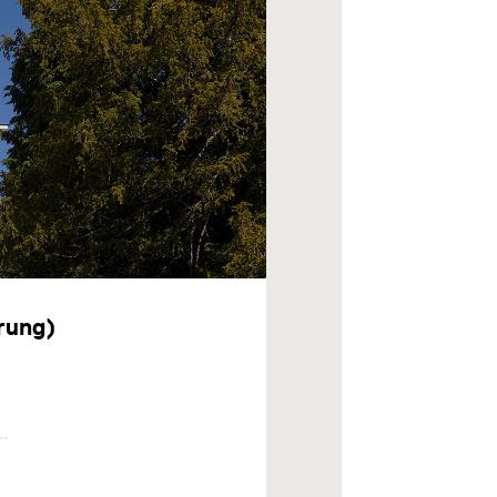
rung)
.