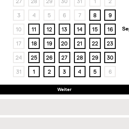
27
28
29
30
31
1
2
3
4
5
6
7
8
9
Se
10
11
12
13
14
15
16
17
18
19
20
21
22
23
24
25
26
27
28
29
30
31
1
2
3
4
5
6
Weiter