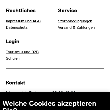
Rechtliches
Service
Impressum und AGB
Stornobedingungen
Datenschutz
Versand & Zahlungen
Login
Tourismus und B2B
Schulen
Kontakt
Montag bis Freitag von 09:00–18:00
Fragen zu Tickets an:
service@wienmuseum.at
Welche Cookies akzeptieren
Fragen an unseren Museumsshop:
shop@wienmuseum.at