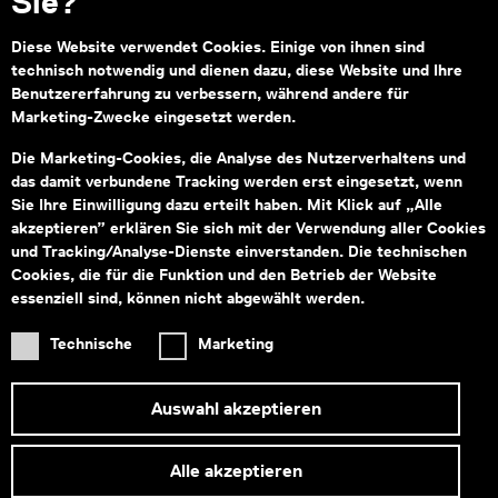
Sie?
Wien Museum, Karlsplatz
Diese Website verwendet Cookies. Einige von ihnen sind
1040 Wien
technisch notwendig und dienen dazu, diese Website und Ihre
Benutzererfahrung zu verbessern, während andere für
Marketing-Zwecke eingesetzt werden.
Subventionsgeber
Hauptsponsor
Die Marketing-Cookies, die Analyse des Nutzerverhaltens und
das damit verbundene Tracking werden erst eingesetzt, wenn
Sie Ihre Einwilligung dazu erteilt haben. Mit Klick auf „Alle
akzeptieren” erklären Sie sich mit der Verwendung aller Cookies
und Tracking/Analyse-Dienste einverstanden. Die technischen
Cookies, die für die Funktion und den Betrieb der Website
essenziell sind, können nicht abgewählt werden.
Informationen zu Ihrem
barrierefreien Besuch
Technische
Marketing
Auswahl akzeptieren
Sicher buchen & bezahlen
Alle akzeptieren