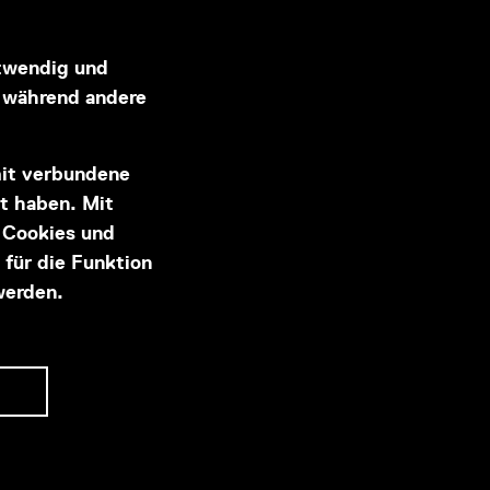
otwendig und
, während andere
Hauptsponsor
mit verbundene
lt haben. Mit
r Cookies und
 für die Funktion
werden.
©2025 powered by amepheas