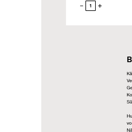
B
Kä
Ve
Ge
Ko
Sü
Hu
vo
Nä