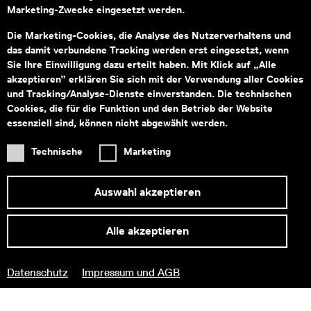
Marketing-Zwecke eingesetzt werden.
Montag bis Freitag von 09:00–18:00
Fragen zu Tickets an:
service@wienmuseum.at
Die Marketing-Cookies, die Analyse des Nutzerverhaltens und
Fragen an unseren Museumsshop:
das damit verbundene Tracking werden erst eingesetzt, wenn
shop@wienmuseum.at
Sie Ihre Einwilligung dazu erteilt haben. Mit Klick auf „Alle
akzeptieren” erklären Sie sich mit der Verwendung aller Cookies
Wien Museum, Karlsplatz
und Tracking/Analyse-Dienste einverstanden. Die technischen
1040 Wien
Cookies, die für die Funktion und den Betrieb der Website
essenziell sind, können nicht abgewählt werden.
Technische
Marketing
Subventionsgeber
Hauptsponsor
Auswahl akzeptieren
Alle akzeptieren
Informationen zu Ihrem
Datenschutz
Impressum und AGB
barrierefreien Besuch