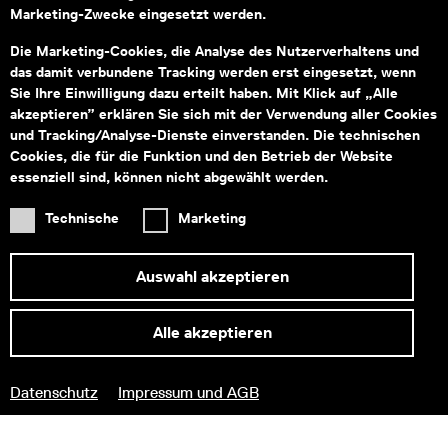
Marketing-Zwecke eingesetzt werden.
Montag bis Freitag von 09:00–18:00
Fragen zu Tickets an:
service@wienmuseum.at
Die Marketing-Cookies, die Analyse des Nutzerverhaltens und
Fragen an unseren Museumsshop:
das damit verbundene Tracking werden erst eingesetzt, wenn
shop@wienmuseum.at
Sie Ihre Einwilligung dazu erteilt haben. Mit Klick auf „Alle
akzeptieren” erklären Sie sich mit der Verwendung aller Cookies
Wien Museum, Karlsplatz
und Tracking/Analyse-Dienste einverstanden. Die technischen
1040 Wien
Cookies, die für die Funktion und den Betrieb der Website
essenziell sind, können nicht abgewählt werden.
Technische
Marketing
Subventionsgeber
Hauptsponsor
Auswahl akzeptieren
Alle akzeptieren
Informationen zu Ihrem
Datenschutz
Impressum und AGB
barrierefreien Besuch