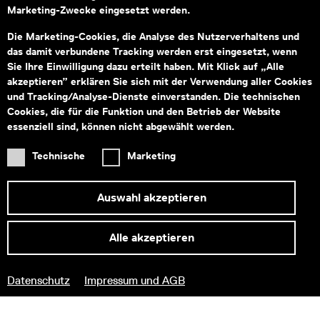
Marketing-Zwecke eingesetzt werden.
Montag bis Freitag von 09:00–18:00
Fragen zu Tickets an:
service@wienmuseum.at
Die Marketing-Cookies, die Analyse des Nutzerverhaltens und
Fragen an unseren Museumsshop:
das damit verbundene Tracking werden erst eingesetzt, wenn
shop@wienmuseum.at
Sie Ihre Einwilligung dazu erteilt haben. Mit Klick auf „Alle
akzeptieren” erklären Sie sich mit der Verwendung aller Cookies
Wien Museum, Karlsplatz
und Tracking/Analyse-Dienste einverstanden. Die technischen
1040 Wien
Cookies, die für die Funktion und den Betrieb der Website
essenziell sind, können nicht abgewählt werden.
Technische
Marketing
Subventionsgeber
Hauptsponsor
Auswahl akzeptieren
Alle akzeptieren
Informationen zu Ihrem
Datenschutz
Impressum und AGB
barrierefreien Besuch