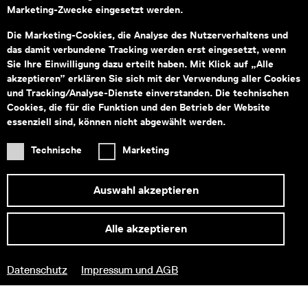
Marketing-Zwecke eingesetzt werden.
Montag bis Freitag von 09:00–18:00
Fragen zu Tickets an:
service@wienmuseum.at
Die Marketing-Cookies, die Analyse des Nutzerverhaltens und
Fragen an unseren Museumsshop:
das damit verbundene Tracking werden erst eingesetzt, wenn
shop@wienmuseum.at
Sie Ihre Einwilligung dazu erteilt haben. Mit Klick auf „Alle
akzeptieren” erklären Sie sich mit der Verwendung aller Cookies
Wien Museum, Karlsplatz
und Tracking/Analyse-Dienste einverstanden. Die technischen
1040 Wien
Cookies, die für die Funktion und den Betrieb der Website
essenziell sind, können nicht abgewählt werden.
Technische
Marketing
Subventionsgeber
Hauptsponsor
Auswahl akzeptieren
Alle akzeptieren
Informationen zu Ihrem
Datenschutz
Impressum und AGB
barrierefreien Besuch