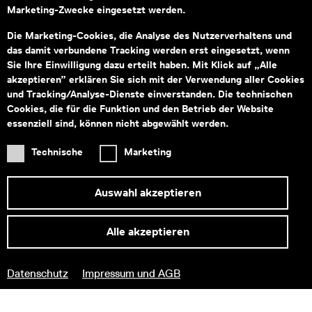
Marketing-Zwecke eingesetzt werden.
Montag bis Freitag von 09:00–18:00
Fragen zu Tickets an:
service@wienmuseum.at
Die Marketing-Cookies, die Analyse des Nutzerverhaltens und
Fragen an unseren Museumsshop:
das damit verbundene Tracking werden erst eingesetzt, wenn
shop@wienmuseum.at
Sie Ihre Einwilligung dazu erteilt haben. Mit Klick auf „Alle
akzeptieren” erklären Sie sich mit der Verwendung aller Cookies
Wien Museum, Karlsplatz
und Tracking/Analyse-Dienste einverstanden. Die technischen
1040 Wien
Cookies, die für die Funktion und den Betrieb der Website
essenziell sind, können nicht abgewählt werden.
Technische
Marketing
Subventionsgeber
Hauptsponsor
Auswahl akzeptieren
Alle akzeptieren
Informationen zu Ihrem
Datenschutz
Impressum und AGB
barrierefreien Besuch