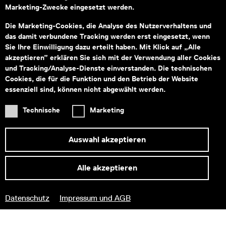
Marketing-Zwecke eingesetzt werden.
Montag bis Freitag von 09:00–18:00
Fragen zu Tickets an:
service@wienmuseum.at
Die Marketing-Cookies, die Analyse des Nutzerverhaltens und
Fragen an unseren Museumsshop:
das damit verbundene Tracking werden erst eingesetzt, wenn
shop@wienmuseum.at
Sie Ihre Einwilligung dazu erteilt haben. Mit Klick auf „Alle
akzeptieren” erklären Sie sich mit der Verwendung aller Cookies
Wien Museum, Karlsplatz
und Tracking/Analyse-Dienste einverstanden. Die technischen
1040 Wien
Cookies, die für die Funktion und den Betrieb der Website
essenziell sind, können nicht abgewählt werden.
Technische
Marketing
Subventionsgeber
Hauptsponsor
Auswahl akzeptieren
Alle akzeptieren
Informationen zu Ihrem
Datenschutz
Impressum und AGB
barrierefreien Besuch