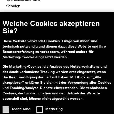
Schulen
Welche Cookies akzeptieren
Sie?
Kontakt
Diese Website verwendet Cookies. Einige von ihnen sind
Montag bis Freitag von 09:00–18:00
technisch notwendig und dienen dazu, diese Website und Ihre
Fragen zu Tickets an:
service@wienmuseum.at
Benutzererfahrung zu verbessern, während andere für
Fragen an unseren Museumsshop:
shop@wienmuseum.at
Marketing-Zwecke eingesetzt werden.
Wien Museum, Karlsplatz
Die Marketing-Cookies, die Analyse des Nutzerverhaltens und
1040 Wien
das damit verbundene Tracking werden erst eingesetzt, wenn
Sie Ihre Einwilligung dazu erteilt haben. Mit Klick auf „Alle
akzeptieren” erklären Sie sich mit der Verwendung aller Cookies
und Tracking/Analyse-Dienste einverstanden. Die technischen
Cookies, die für die Funktion und den Betrieb der Website
Subventionsgeber
Hauptsponsor
essenziell sind, können nicht abgewählt werden.
Technische
Marketing