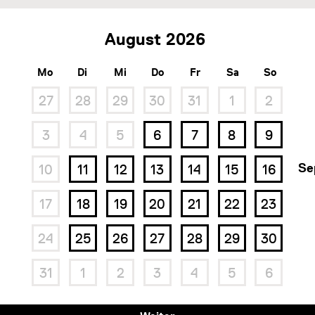
August
Mo
Di
Mi
Do
Fr
Sa
So
27
28
29
30
31
1
2
3
4
5
6
7
8
9
Se
10
11
12
13
14
15
16
17
18
19
20
21
22
23
24
25
26
27
28
29
30
31
1
2
3
4
5
6