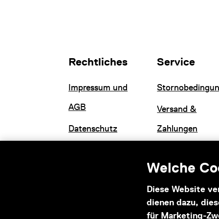
Rechtliches
Service
Impressum und
Stornobedingu
AGB
Versand &
Datenschutz
Zahlungen
Welche Coo
Diese Website ve
dienen dazu, die
Informationen zu Ihrem
für Marketing-Zw