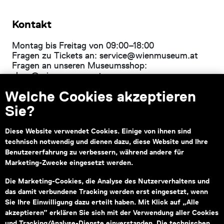
Kontakt
Montag bis Freitag von 09:00–18:00
Fragen zu Tickets an:
service@wienmuseum.at
Fragen an unseren Museumsshop:
shop@wienmuseum.at
Welche Cookies akzeptieren
Wien Museum, Karlsplatz
1040 Wien
Sie?
Diese Website verwendet Cookies. Einige von ihnen sind
technisch notwendig und dienen dazu, diese Website und Ihre
Subventionsgeber
Hauptsponsor
Benutzererfahrung zu verbessern, während andere für
Marketing-Zwecke eingesetzt werden.
Die Marketing-Cookies, die Analyse des Nutzerverhaltens und
das damit verbundene Tracking werden erst eingesetzt, wenn
Sie Ihre Einwilligung dazu erteilt haben. Mit Klick auf „Alle
akzeptieren” erklären Sie sich mit der Verwendung aller Cookies
Informationen zu Ihrem
und Tracking/Analyse-Dienste einverstanden. Die technischen