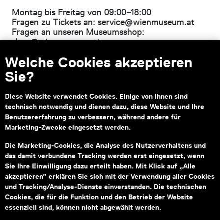
Montag bis Freitag von 09:00–18:00
Fragen zu Tickets an:
service@wienmuseum.at
Fragen an unseren Museumsshop:
shop@wienmuseum.at
Welche Cookies akzeptieren
Wien Museum, Karlsplatz
1040 Wien
Sie?
Diese Website verwendet Cookies. Einige von ihnen sind
technisch notwendig und dienen dazu, diese Website und Ihre
Subventionsgeber
Hauptsponsor
Benutzererfahrung zu verbessern, während andere für
Marketing-Zwecke eingesetzt werden.
Die Marketing-Cookies, die Analyse des Nutzerverhaltens und
das damit verbundene Tracking werden erst eingesetzt, wenn
Sie Ihre Einwilligung dazu erteilt haben. Mit Klick auf „Alle
akzeptieren” erklären Sie sich mit der Verwendung aller Cookies
Informationen zu Ihrem
und Tracking/Analyse-Dienste einverstanden. Die technischen
barrierefreien Besuch
Cookies, die für die Funktion und den Betrieb der Website
essenziell sind, können nicht abgewählt werden.