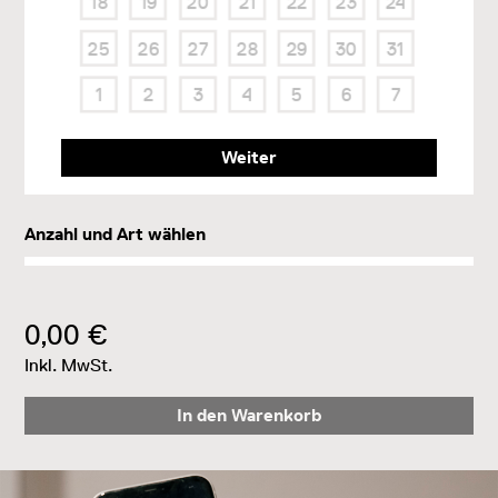
18
19
20
21
22
23
24
25
26
27
28
29
30
31
1
2
3
4
5
6
7
Weiter
Anzahl und Art wählen
0,00 €
Inkl. MwSt.
In den Warenkorb