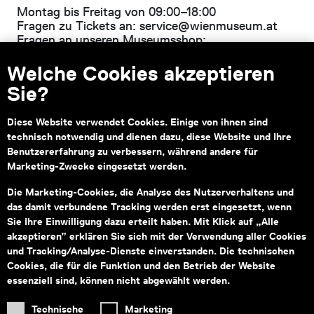
Montag bis Freitag von 09:00–18:00
Fragen zu Tickets an:
service@wienmuseum.at
Fragen an unseren Museumsshop:
shop@wienmuseum.at
Welche Cookies akzeptieren
Wien Museum, Karlsplatz
Sie?
1040 Wien
Diese Website verwendet Cookies. Einige von ihnen sind
technisch notwendig und dienen dazu, diese Website und Ihre
Benutzererfahrung zu verbessern, während andere für
Subventionsgeber
Hauptsponsor
Marketing-Zwecke eingesetzt werden.
Die Marketing-Cookies, die Analyse des Nutzerverhaltens und
das damit verbundene Tracking werden erst eingesetzt, wenn
Sie Ihre Einwilligung dazu erteilt haben. Mit Klick auf „Alle
akzeptieren” erklären Sie sich mit der Verwendung aller Cookies
und Tracking/Analyse-Dienste einverstanden. Die technischen
Informationen zu Ihrem
Cookies, die für die Funktion und den Betrieb der Website
barrierefreien Besuch
essenziell sind, können nicht abgewählt werden.
Technische
Marketing