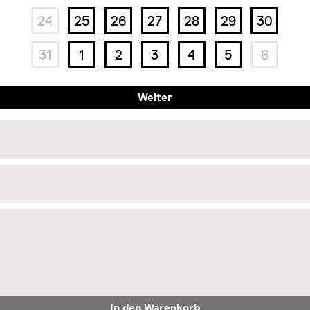
24
25
26
27
28
29
30
31
1
2
3
4
5
6
Weiter
In den Warenkorb