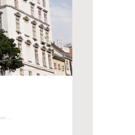
en ...